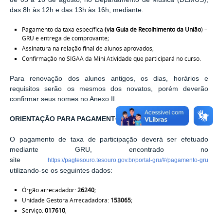
das 8h às 12h e das 13h às 16h, mediante:
Pagamento da taxa específica
(via Guia de Recolhimento da União
) –
GRU e entrega de comprovante;
Assinatura na relação final de alunos aprovados;
Confirmação no SIGAA da Mini Atividade que participará no curso.
Para renovação dos alunos antigos, os dias, horários e
requisitos serão os mesmos dos novatos, porém deverão
confirmar seus nomes no Anexo II.
ORIENTAÇÃO PARA PAGAMENTO DO GRU
O pagamento de taxa de participação deverá ser efetuado
mediante GRU, encontrado no
site
https://pagtesouro.tesouro.gov.br/portal-gru/#/pagamento-gru
utilizando-se os seguintes dados:
Órgão arrecadador:
26240
;
Unidade Gestora Arrecadadora:
153065
;
Serviço:
017610
;