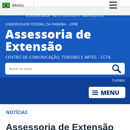
BRASIL
Simplifique!
ACESSIBILIDADE
ALTO CONTRASTE
MAPA DO SITE
Comunica BR
UNIVERSIDADE FEDERAL DA PARAÍBA - UFPB
Assessoria de
Participe
Extensão
Acesso à informação
Legislação
CENTRO DE COMUNICAÇÃO, TURISMO E ARTES - CCTA
Canais
Buscar no portal
Bus
Contato
NOTÍCIAS
Assessoria de Extensão