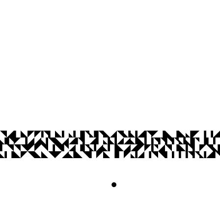
Cidade Universitária, João Pessoa - Para
CEP: 58.051-900
Telefone: +55 (83) 3216-7866
Contato
© 2026 Universidade Federal da Paraíba.
Acesso à
Informação