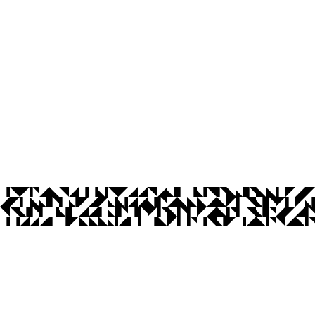
íba
Ouvidoria
Acesso à Informação
CoMu
Acessibilidade
Dad