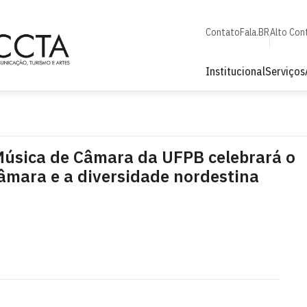
Contato
Fala.BR
Alto Con
Institucional
Serviços
 Música de Câmara da UFPB celebrará o
âmara e a diversidade nordestina