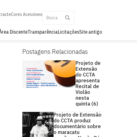
traste
Cores Acessíveis
Área Discente
Transparência
Licitações
Site antigo
Postagens Relacionadas
Projeto de
Extensão
do CCTA
apresenta
Recital de
Violão
nesta
quinta (6)
Projeto de Extensão
do CCTA produz
documentário sobre
o maracatu