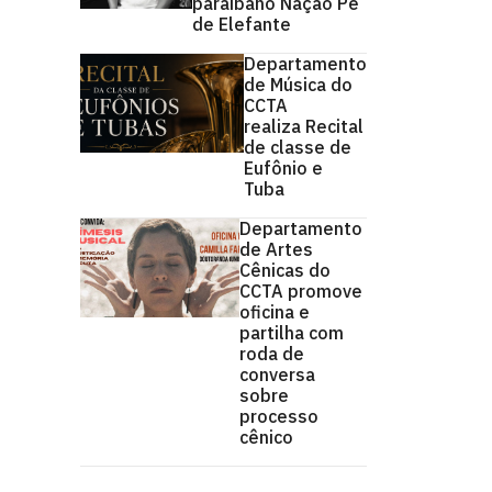
paraibano Nação Pé
de Elefante
Departamento
de Música do
CCTA
realiza Recital
de classe de
Eufônio e
Tuba
Departamento
de Artes
Cênicas do
CCTA promove
oficina e
partilha com
roda de
conversa
sobre
processo
cênico