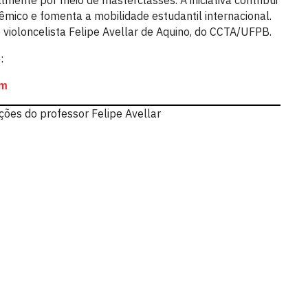
mente por meio de masterclasses. A iniciativa contribui
êmico e fomenta a mobilidade estudantil internacional.
violoncelista Felipe Avellar de Aquino, do CCTA/UFPB.
:
om
ões do professor Felipe Avellar
tes - CCTA