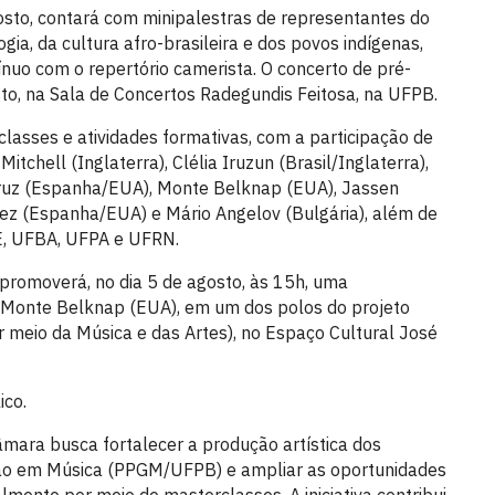
osto, contará com minipalestras de representantes do
gia, da cultura afro-brasileira e dos povos indígenas,
ínuo com o repertório camerista. O concerto de pré-
sto, na Sala de Concertos Radegundis Feitosa, na UFPB.
asses e atividades formativas, com a participação de
tchell (Inglaterra), Clélia Iruzun (Brasil/Inglaterra),
-Cruz (Espanha/EUA), Monte Belknap (EUA), Jassen
ez (Espanha/EUA) e Mário Angelov (Bulgária), além de
, UFBA, UFPA e UFRN.
 promoverá, no dia 5 de agosto, às 15h, uma
 Monte Belknap (EUA), em um dos polos do projeto
 meio da Música e das Artes), no Espaço Cultural José
ico.
âmara busca fortalecer a produção artística dos
o em Música (PPGM/UFPB) e ampliar as oportunidades