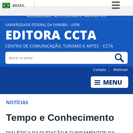
BRASIL
Simplifique!
ACESSIBILIDADE
ALTO CONTRASTE
MAPA DO SITE
Comunica BR
UNIVERSIDADE FEDERAL DA PARAÍBA - UFPB
EDITORA CCTA
Participe
Acesso à informação
CENTRO DE COMUNICAÇÃO, TURISMO E ARTES - CCTA
Legislação
Buscar no portal
Bus
Canais
Contato
Webmail
NOTÍCIAS
Tempo e Conhecimento