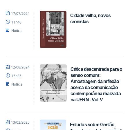
por
publicado
17/07/2024
Cidade velha, novos
EDITORA
cronistas
11h40
CCTA
Notícia
por
publicado
12/08/2024
Crítica descentrada para o
EDITORA
senso comum:
15h35
CCTA
Amostragem da reflexão
Notícia
acerca da comunicação
contemporânea realizada
na UFRN - Vol. V
por
publicado
13/02/2025
Estudos sobre Gestão,
EDITORA