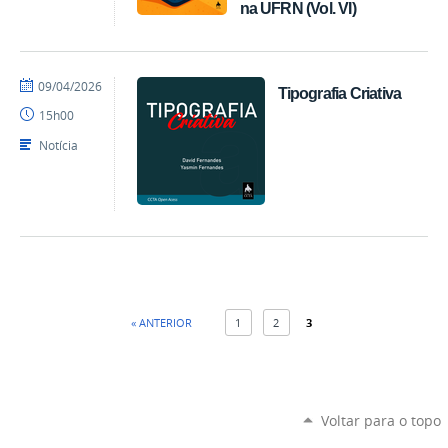
na UFRN (Vol. VI)
por
publicado
09/04/2026
Tipografia Criativa
EDITORA
15h00
CCTA
Notícia
« ANTERIOR
1
2
3
Voltar para o topo