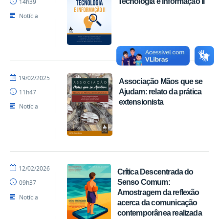
Tecnologia e Informação II
14h39
CCTA
Notícia
por
publicado
19/02/2025
Associação Mãos que se
EDITORA
Ajudam: relato da prática
11h47
CCTA
extensionista
Notícia
por
publicado
12/02/2026
Crítica Descentrada do
EDITORA
Senso Comum:
09h37
CCTA
Amostragem da reflexão
Notícia
acerca da comunicação
contemporânea realizada