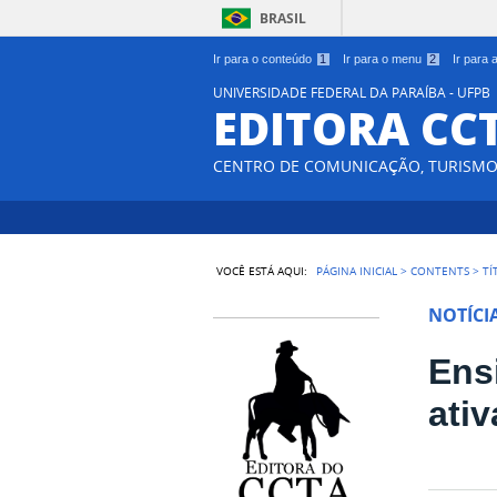
BRASIL
Ir para o conteúdo
1
Ir para o menu
2
Ir para
UNIVERSIDADE FEDERAL DA PARAÍBA - UFPB
EDITORA CC
CENTRO DE COMUNICAÇÃO, TURISMO 
VOCÊ ESTÁ AQUI:
PÁGINA INICIAL
>
CONTENTS
>
TÍ
NOTÍCI
Ens
ati