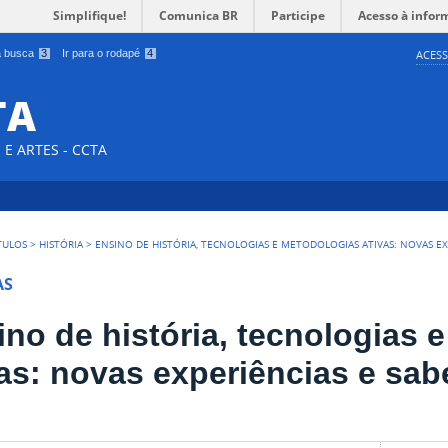
Simplifique!
Comunica BR
Participe
Acesso à infor
 a busca
3
Ir para o rodapé
4
ACESS
TA
E ARTES - CCTA
TULOS
>
HISTÓRIA
>
ENSINO DE HISTÓRIA, TECNOLOGIAS E METODOLOGIAS ATIVAS: NOVAS EX
AS
ino de história, tecnologias 
vas: novas experiências e sab