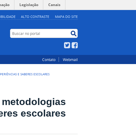
mação
Legislação
Canais
IBILIDADE
ALTO CONTRASTE
MAPA DO SITE
Buscar no portal
Buscar no portal
Twitter
Facebook
Contato
Webmail
PERIÊNCIAS E SABERES ESCOLARES
e metodologias
eres escolares