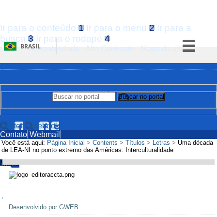
Ir para o conteúdo
1
Ir para o menu
2
Ir para a
busca
3
Ir para o rodapé
4
BRASIL
Acessibilidade
Alto Contraste
Mapa do site
Simplifique!
Comunica BR
Participe
Buscar no portal
Buscar no portal
Acesso à informação
Legislação
Twitter
Facebook
Contato
Webmail
Canais
Você está aqui:
Página Inicial
>
Contents
>
Títulos
>
Letras
>
Uma década
de LEA-NI no ponto extremo das Américas: Interculturalidade
Menu
Navegação
Desenvolvido por GWEB