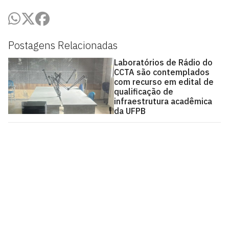
Postagens Relacionadas
Laboratórios de Rádio do
CCTA são contemplados
com recurso em edital de
qualificação de
infraestrutura acadêmica
da UFPB
Centro de Comunicação, Turismo e Artes - CCTA
Cidade Universitária, João Pessoa - Paraíba
CEP: 58.051-900
Telefone: +55 (83) 3216-7866
Contato