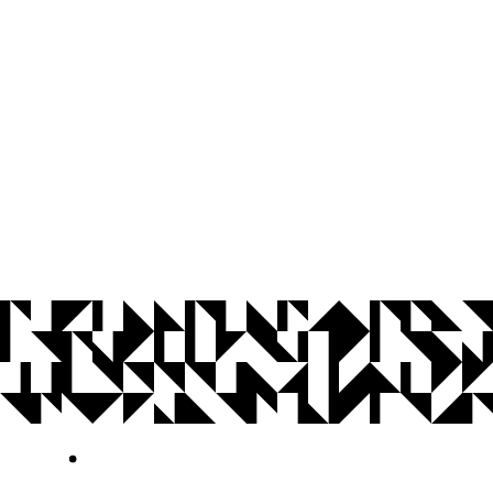
© 2026 Universidade Federal da Paraíba.
Ouvidoria
Acesso à Informação
CoMu
Acessibilidade
Dados Abertos UFPB
Privacidade e Proteção de Dados
Acesso à
Informação