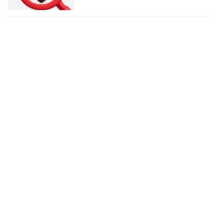
Centro de Comunicação, Turismo e Artes - CCTA
Cidade Universitária, João Pessoa - Paraíba
CEP: 58.051-900
Telefone: +55 (83) 3216-7866
Contato