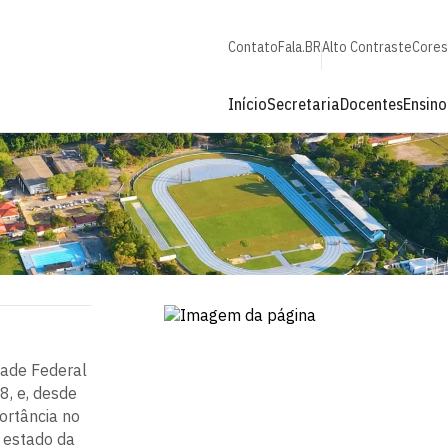
Contato
Fala.BR
Alto Contraste
Cores
Início
Secretaria
Docentes
Ensino
dade Federal
8, e, desde
ortância no
 estado da