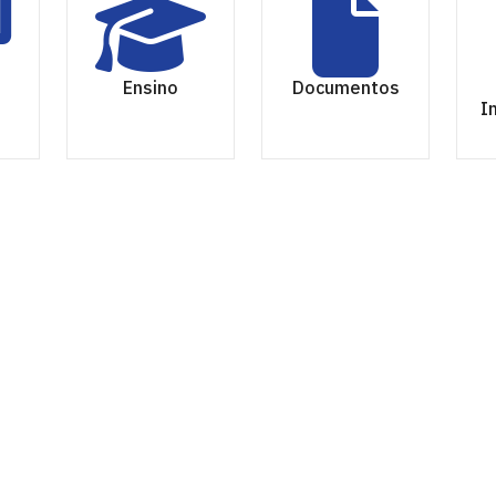
Ensino
Documentos
I
íba