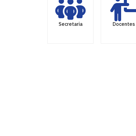
Secretaria
Docentes
Departamento de Música
Cidade Universitária, João Pessoa - Para
CEP: 58.051-900
Telefone: +55 (83) 3216-7123