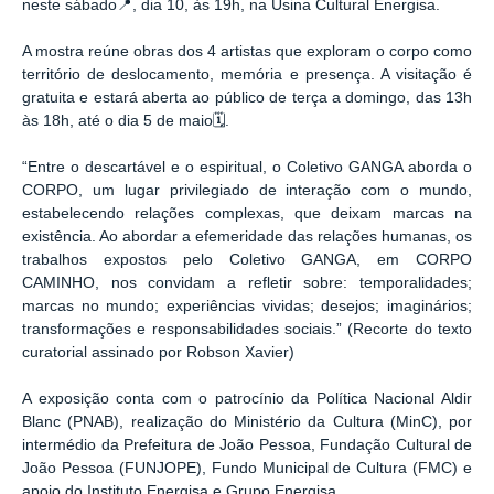
neste sábado📍, dia 10, às 19h, na Usina Cultural Energisa.
A mostra reúne obras dos 4 artistas que exploram o corpo como
território de deslocamento, memória e presença. A visitação é
gratuita e estará aberta ao público de terça a domingo, das 13h
às 18h, até o dia 5 de maio🗓.
“Entre o descartável e o espiritual, o Coletivo GANGA aborda o
CORPO, um lugar privilegiado de interação com o mundo,
estabelecendo relações complexas, que deixam marcas na
existência. Ao abordar a efemeridade das relações humanas, os
trabalhos expostos pelo Coletivo GANGA, em CORPO
CAMINHO, nos convidam a refletir sobre: temporalidades;
marcas no mundo; experiências vividas; desejos; imaginários;
transformações e responsabilidades sociais.” (Recorte do texto
curatorial assinado por Robson Xavier)
A exposição conta com o patrocínio da Política Nacional Aldir
Blanc (PNAB), realização do Ministério da Cultura (MinC), por
intermédio da Prefeitura de João Pessoa, Fundação Cultural de
João Pessoa (FUNJOPE), Fundo Municipal de Cultura (FMC) e
apoio do Instituto Energisa e Grupo Energisa.