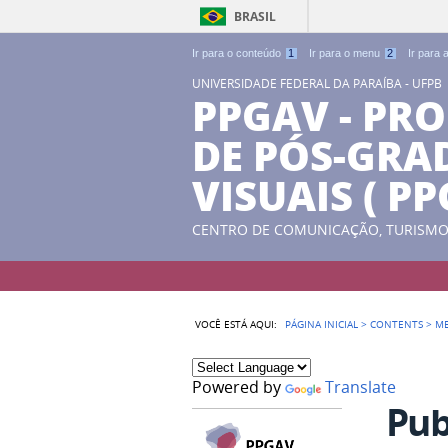
BRASIL
Ir para o conteúdo
1
Ir para o menu
2
Ir para
UNIVERSIDADE FEDERAL DA PARAÍBA - UFPB
PPGAV - PR
DE PÓS-GRA
VISUAIS ( P
CENTRO DE COMUNICAÇÃO, TURISMO 
VOCÊ ESTÁ AQUI:
PÁGINA INICIAL
>
CONTENTS
>
M
Powered by
Translate
Pub