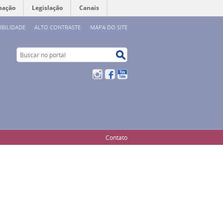
mação
Legislação
Canais
IBILIDADE
ALTO CONTRASTE
MAPA DO SITE
Buscar no portal
Buscar no portal
Instagram
Facebook
YouTube
Contato