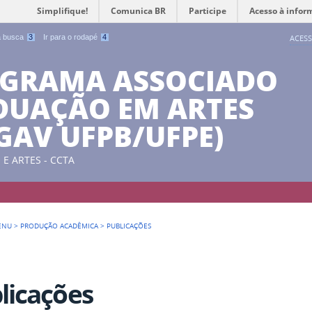
Simplifique!
Comunica BR
Participe
Acesso à infor
 a busca
3
Ir para o rodapé
4
ACESS
OGRAMA ASSOCIADO
DUAÇÃO EM ARTES
PGAV UFPB/UFPE)
E ARTES - CCTA
ENU
>
PRODUÇÃO ACADÊMICA
>
PUBLICAÇÕES
licações