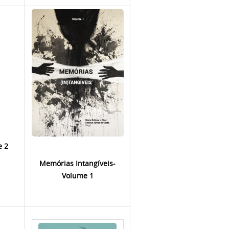
e 2
Memórias Intangívei
s-
Volume 1