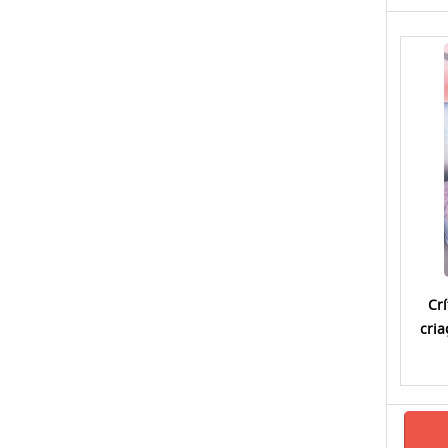
Cr
cria