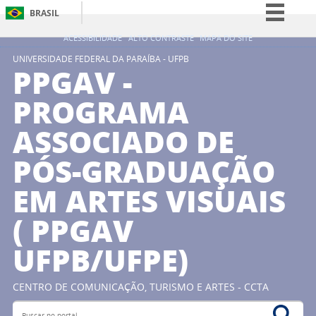
BRASIL
Simplifique!
ACESSIBILIDADE
ALTO CONTRASTE
MAPA DO SITE
Comunica BR
UNIVERSIDADE FEDERAL DA PARAÍBA - UFPB
PPGAV -
Participe
PROGRAMA
Acesso à informação
ASSOCIADO DE
Legislação
Canais
PÓS-GRADUAÇÃO
EM ARTES VISUAIS
( PPGAV
UFPB/UFPE)
CENTRO DE COMUNICAÇÃO, TURISMO E ARTES - CCTA
Buscar no portal
Bus