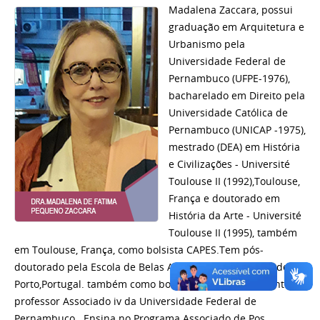
Madalena Zaccara, possui
graduação em Arquitetura e
Urbanismo pela
Universidade Federal de
Pernambuco (UFPE-1976),
bacharelado em Direito pela
Universidade Católica de
Pernambuco (UNICAP -1975),
mestrado (DEA) em História
e Civilizações - Université
Toulouse II (1992),Toulouse,
França e doutorado em
História da Arte - Université
Toulouse II (1995), também
em Toulouse, França, como bolsista CAPES.Tem pós-
doutorado pela Escola de Belas Artes da Universidade de
Porto,Portugal. também como bolsista CAPES. Atualmente é
professor Associado iv da Universidade Federal de
Pernambuco . Ensina no Programa Associado de Pos