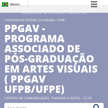
BRASIL
Simplifique!
ACESSIBILIDADE
ALTO CONTRASTE
MAPA DO SITE
Comunica BR
UNIVERSIDADE FEDERAL DA PARAÍBA - UFPB
PPGAV -
Participe
PROGRAMA
Acesso à informação
ASSOCIADO DE
Legislação
Canais
PÓS-GRADUAÇÃO
EM ARTES VISUAIS
( PPGAV
UFPB/UFPE)
CENTRO DE COMUNICAÇÃO, TURISMO E ARTES - CCTA
Buscar no portal
Bus