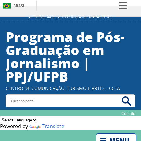
BRASIL
Simplifique!
ACESSIBILIDADE
ALTO CONTRASTE
MAPA DO SITE
Comunica BR
Programa de Pós-
Participe
Graduação em
Acesso à informação
Jornalismo |
Legislação
Canais
PPJ/UFPB
CENTRO DE COMUNICAÇÃO, TURISMO E ARTES - CCTA
Buscar no portal
Bus
Contato
Powered by
Translate