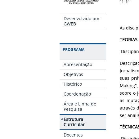
11h54
Desenvolvido por
GWEB
As disci
TEORIAS
PROGRAMA
Disciplin
Descriçã
Apresentação
Jornalis
Objetivos
suas prá
Histórico
Making",
sobre o 
Coordenação
às mutaç
Área e Linha de
através d
Pesquisa
ser anali
Estrutura
Curricular
TÉCNICA
Docentes
Discipli