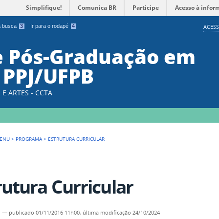
Simplifique!
Comunica BR
Participe
Acesso à infor
 a busca
3
Ir para o rodapé
4
ACESS
e Pós-Graduação em
 PPJ/UFPB
E ARTES - CCTA
ENU
>
PROGRAMA
>
ESTRUTURA CURRICULAR
rutura Curricular
n
—
publicado
01/11/2016 11h00,
última modificação
24/10/2024