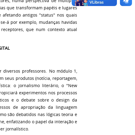
eptores, numa perspectiva de múltiplas
gias que transformam papéis e lugares
e afetando antigos "status" nos quais
-se-á por exemplo, mudanças havidas
 receptores, que num contexto atual
.
GITAL
r diversos professores. No módulo 1,
m seus produtos (notícia, reportagem,
stica: o jornalismo literário, o "New
propiciará experimentos nos processos
ísticos e o debate sobre o design da
essos de apropriação da linguagem
smo são debatidos nas lógicas teoria e
ne, enfatizando o papel da interação e
r jornalístico.