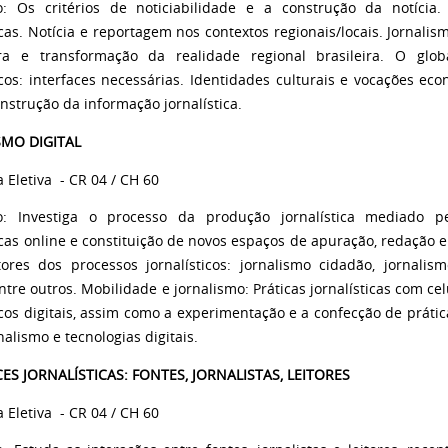
o: Os critérios de noticiabilidade e a construção da notícia.
icas. Notícia e reportagem nos contextos regionais/locais. Jornali
ra e transformação da realidade regional brasileira. O global
icos: interfaces necessárias. Identidades culturais e vocações ec
nstrução da informação jornalística.
SMO DIGITAL
a Eletiva
- CR 04 / CH 60
o: Investiga o processo da produção jornalística mediado pe
icas online e constituição de novos espaços de apuração, redação e
ores dos processos jornalísticos: jornalismo cidadão, jornalis
entre outros. Mobilidade e jornalismo: Práticas jornalísticas com c
ticos digitais, assim como a experimentação e a confecção de prát
nalismo e tecnologias digitais.
ES JORNALÍSTICAS: FONTES, JORNALISTAS, LEITORES
a Eletiva
- CR 04 / CH 60