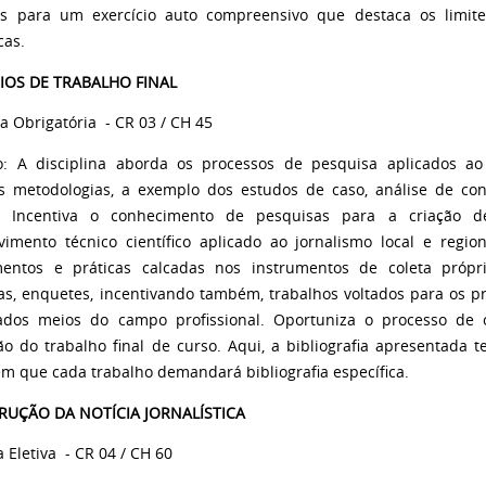
is para um exercício auto compreensivo que destaca os limite
cas.
IOS DE TRABALHO FINAL
na Obrigatória
- CR 03 / CH 45
o: A disciplina aborda os processos de pesquisa aplicados 
is metodologias, a exemplo dos estudos de caso, análise de con
o. Incentiva o conhecimento de pesquisas para a criação d
vimento técnico científico aplicado ao jornalismo local e regio
entos e práticas calcadas nos instrumentos de coleta própri
tas, enquetes, incentivando também, trabalhos voltados para os 
ados meios do campo profissional.
Oportuniza o processo de 
ão do trabalho final de curso. Aqui, a bibliografia apresentada
m que cada trabalho demandará bibliografia específica.
RUÇÃO DA NOTÍCIA JORNALÍSTICA
a Eletiva
- CR 04 / CH 60