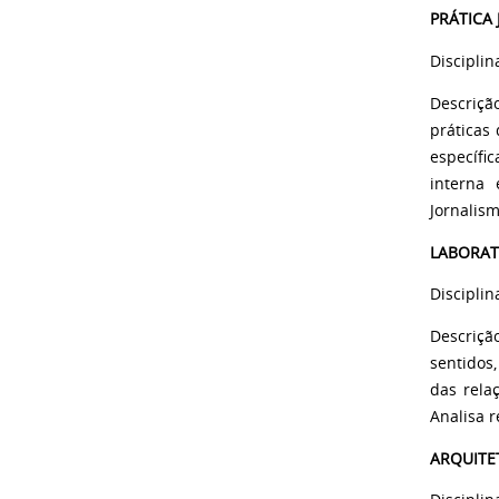
PRÁTICA
Disciplin
Descriçã
práticas
específic
interna 
Jornalism
LABORAT
Disciplin
Descriçã
sentidos,
das rela
Analisa r
ARQUITE