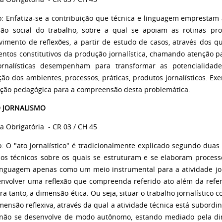
o: Enfatiza-se a contribuição que técnica e linguagem emprestam à
são social do trabalho, sobre a qual se apoiam as rotinas produ
vimento de reflexões, a partir de estudo de casos, através dos 
ntos constitutivos da produção jornalística, chamando atenção p
jornalísticas desempenham para transformar as potencialida
ão dos ambientes, processos, práticas, produtos jornalísticos. Exe
ção pedagógica para a compreensão desta problemática.
O JORNALISMO
na Obrigatória
- CR 03 / CH 45
: O "ato jornalístico" é tradicionalmente explicado segundo duas 
os técnicos sobre os quais se estruturam e se elaboram processo
linguagem apenas como um meio instrumental para a atividade jorn
envolver uma reflexão que compreenda referido ato além da refer
ra tanto, a dimensão ética. Ou seja, situar o trabalho jornalístico
nsão reflexiva, através da qual a atividade técnica está subordina
 não se desenvolve de modo autônomo, estando mediado pela di