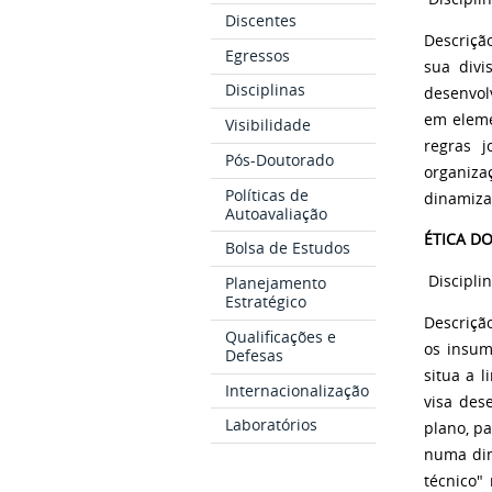
Discentes
Descriçã
Egressos
sua divi
Disciplinas
desenvol
em eleme
Visibilidade
regras 
Pós-Doutorado
organizaç
Políticas de
dinamiza
Autoavaliação
ÉTICA D
Bolsa de Estudos
Discipli
Planejamento
Estratégico
Descrição
Qualificações e
os insum
Defesas
situa a 
Internacionalização
visa des
Laboratórios
plano, pa
numa dime
técnico"