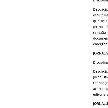
Disciplin
Descriçã
estrutur
que os t
termos d
reflexão 
document
emergênci
JORNALI
Disciplin
Descrição
jornalíst
rotinas j
acima in
editoriai
JORNALI