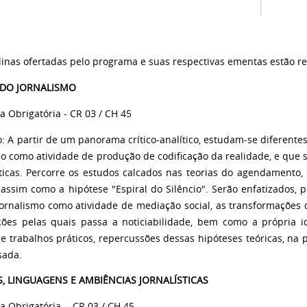
plinas ofertadas pelo programa e suas respectivas ementas estão r
 DO JORNALISMO
a Obrigatória - CR 03 / CH 45
o: A partir de um panorama crítico-analítico, estudam-se diferent
mo como atividade de produção de codificação da realidade, e que 
ticas. Percorre os estudos calcados nas teorias do agendamento,
 assim como a hipótese "Espiral do Silêncio". Serão enfatizados, 
jornalismo como atividade de mediação social, as transformações
ões pelas quais passa a noticiabilidade, bem como a própria ide
e trabalhos práticos, repercussões dessas hipóteses teóricas, na p
sada.
S, LINGUAGENS E AMBIÊNCIAS JORNALÍSTICAS
na Obrigatória
- CR 03 / CH 45