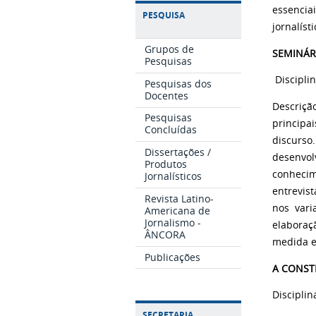
essencia
PESQUISA
jornalísti
Grupos de
SEMINÁR
Pesquisas
Discipli
Pesquisas dos
Docentes
Descriçã
Pesquisas
principa
Concluídas
discurs
Dissertações /
desenvol
Produtos
conhecim
Jornalísticos
entrevis
Revista Latino-
nos vari
Americana de
Jornalismo -
elaboraç
ÂNCORA
medida e
Publicações
A CONST
Disciplin
SECRETARIA