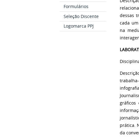
Descriçã
Formulários
relacion
dessas t
Seleção Discente
cada um 
Logomarca PPJ
na media
interage
LABORAT
Disciplin
Descriçã
trabalha
infograf
Journali
gráficos
informa
jornalíst
prática.
da conver