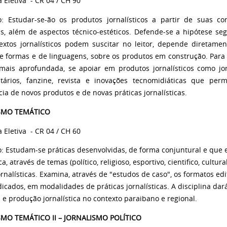
a Eletiva
- CR 04 / CH 90
o: Estudar-se-ão os produtos jornalísticos a partir de suas co
as, além de aspectos técnico-estéticos. Defende-se a hipótese s
extos jornalísticos podem suscitar no leitor, depende diretame
e formas e de linguagens, sobre os produtos em construção. Para 
mais aprofundada, se apoiar em produtos jornalísticos como jornal
ários, fanzine, revista e inovações tecnomidiáticas que per
a de novos produtos e de novas práticas jornalísticas.
SMO TEMÁTICO
a Eletiva
- CR 04 / CH 60
: Estudam-se práticas desenvolvidas, de forma conjuntural e que e
ica, através de temas (político, religioso, esportivo, cientifico, cultu
ornalísticas. Examina, através de "estudos de caso", os formatos e
dicados, em modalidades de práticas jornalísticas. A disciplina da
s e produção jornalística no contexto paraibano e regional.
SMO TEMÁTICO II – JORNALISMO POLÍTICO