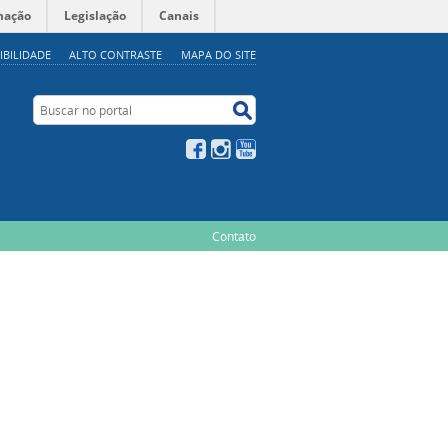
mação
Legislação
Canais
IBILIDADE
ALTO CONTRASTE
MAPA DO SITE
Buscar no portal
Buscar no portal
Facebook
Instagram
YouTube
Contato