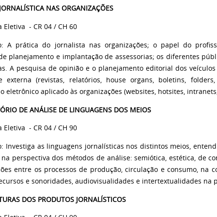
 JORNALÍSTICA NAS ORGANIZAÇÕES
a Eletiva
- CR 04 / CH 60
o: A prática do jornalista nas organizações; o papel do profi
 de planejamento e implantação de assessorias; os diferentes pú
as. A pesquisa de opinião e o planejamento editorial dos veículos 
e externa (revistas, relatórios, house organs, boletins, folders,
o eletrônico aplicado às organizações (websites, hotsites, intranets,
ÓRIO DE ANÁLISE DE LINGUAGENS DOS MEIOS
a Eletiva
- CR 04 / CH 90
o: Investiga as linguagens jornalísticas nos distintos meios, ent
 na perspectiva dos métodos de análise: semiótica, estética, de c
ções entre os processos de produção, circulação e consumo, na con
ecursos e sonoridades, audiovisualidades e intertextualidades na p
TURAS DOS PRODUTOS JORNALÍSTICOS