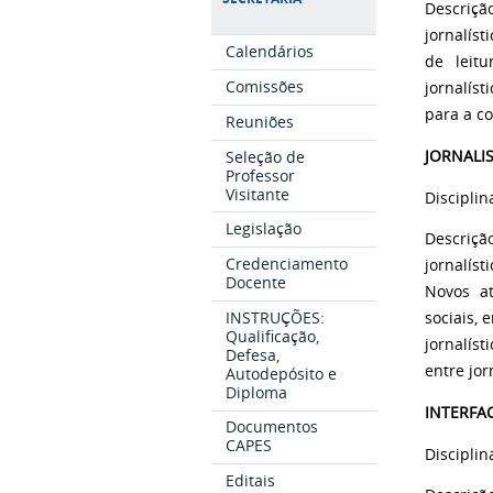
Descriçã
jornalíst
Calendários
de leitu
Comissões
jornalíst
para a co
Reuniões
Seleção de
JORNALI
Professor
Visitante
Disciplin
Legislação
Descriçã
Credenciamento
jornalíst
Docente
Novos at
INSTRUÇÕES:
sociais, 
Qualificação,
jornalís
Defesa,
entre jor
Autodepósito e
Diploma
INTERFAC
Documentos
CAPES
Disciplin
Editais