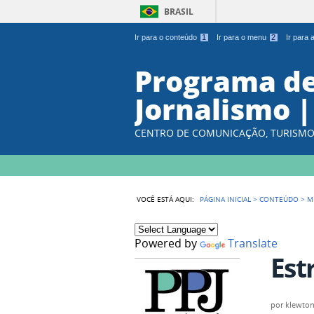
BRASIL
Ir para o conteúdo
1
Ir para o menu
2
Ir para
Programa d
Jornalismo |
CENTRO DE COMUNICAÇÃO, TURISMO 
VOCÊ ESTÁ AQUI:
PÁGINA INICIAL
>
CONTEÚDO
>
M
Powered by
Translate
Est
por
klewto