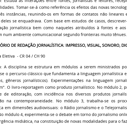
o: Estuda as interações entre fontes, jornalistas e leitores, rec
alidades. Tomar-se-á como referência os efeitos das novas tecnolo
rês instâncias, reunindo-os em formas de contatos não lineares 
deles se enquadrava. Com base em estudos de casos, descrever
ção jornalística bem como naqueles atribuídos à fontes e aos
m num ambiente comunicacional segundo fronteiras muito tênues
ÓRIO DE REDAÇÃO JORNALÍSTICA: IMPRESSO, VISUAL, SONORO, DI
a Eletiva
- CR 04 / CH 90
o: A disciplina se estrutura em módulos a serem ministrados po
-se o percurso clássico que fundamenta a linguagem jornalística e
ias, gêneros jornalísticos). Experimentações na linguagem jornalí
sm". O livro-reportagem como produto jornalístico. No módulo 2, 
 e de editoração, com incidência nos diversos produtos jornal
ção na contemporaneidade. No módulo 3, trabalha-se os proc
ica em dimensões audiovisuais: o Rádio jornalismo e o Telejornali
 No módulo 4, experimenta-se o debate em torno do jornalismo onli
gência midiática, na constituição de novas modalidades para o faze