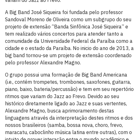
variam do Jazz ao Frevo.
A Big Band José Siqueira foi fundada pelo professor
Sandoval Moreno de Oliveira como um subgrupo do seu
projeto de extensão “Banda Sinfônica José Siqueira” e
tem realizado vários concertos para atender tanto a
comunidade da Universidade Federal da Paraíba como a
cidade e o estado da Paraíba. No inicio do ano de 2013, a
big band tornou-se um projeto de extensão coordenado
pelo professor Alexandre Magno.
O grupo possui uma formação de Big Band Americana
(i.e., contém trompetes, trombones, saxofones, guitarra,
piano, baixo, bateria/percussão) e tem em seu repertório
ritmos que variam do Jazz ao Frevo. Devido ao seu
histórico diretamente ligado ao Jazz e suas vertentes,
Alexandre Magno, busca aprimoramento destas
linguagens através da interpretação destes ritmos e dos
nossos brasileiros (samba, bossa nova, choro, frevo,
maracatu, caboclinho música latina entre outras), com o
intuito de prover interação entre o mundo acadêmico e