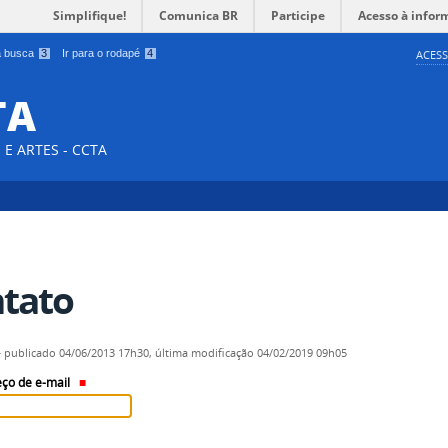
Simplifique!
Comunica BR
Participe
Acesso à infor
 a busca
3
Ir para o rodapé
4
ACESS
TA
E ARTES - CCTA
tato
—
publicado
04/06/2013 17h30,
última modificação
04/02/2019 09h05
ço de e-mail