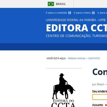
BRASIL
Ir para o conteúdo
1
Ir para o menu
2
Ir para
UNIVERSIDADE FEDERAL DA PARAÍBA - UFPB
EDITORA CC
CENTRO DE COMUNICAÇÃO, TURISMO 
VOCÊ ESTÁ AQUI:
PÁGINA INICIAL
>
CONTATO
Con
por
Brasil
Seu endere
Assunto