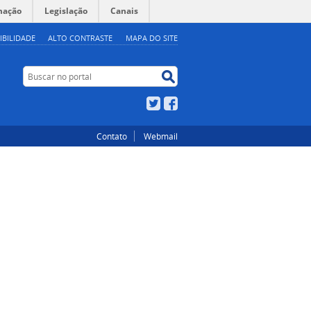
mação
Legislação
Canais
IBILIDADE
ALTO CONTRASTE
MAPA DO SITE
Buscar no portal
Buscar no portal
Twitter
Facebook
Contato
Webmail