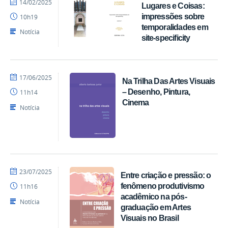
por
publicado
14/02/2025
Lugares e Coisas:
EDITORA
impressões sobre
10h19
CCTA
temporalidades em
Notícia
site-specificity
por
publicado
17/06/2025
Na Trilha Das Artes Visuais
EDITORA
– Desenho, Pintura,
11h14
CCTA
Cinema
Notícia
por
publicado
23/07/2025
Entre criação e pressão: o
EDITORA
fenômeno produtivismo
11h16
CCTA
acadêmico na pós-
Notícia
graduação em Artes
Visuais no Brasil