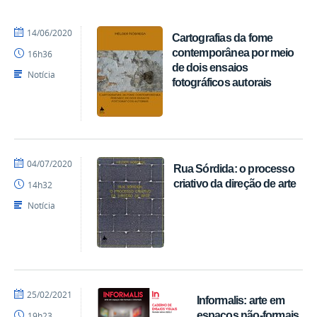
por
publicado
14/06/2020
Cartografias da fome
Editora
contemporânea por meio
16h36
CCTA
de dois ensaios
Notícia
fotográficos autorais
por
publicado
04/07/2020
Rua Sórdida: o processo
Editora
criativo da direção de arte
14h32
CCTA
Notícia
por
publicado
25/02/2021
Informalis: arte em
EDITORA
espaços não-formais
19h23