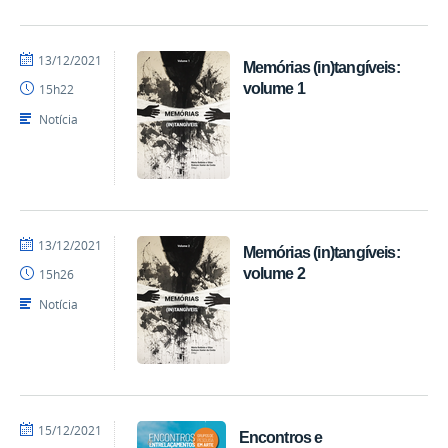
por
publicado
13/12/2021
Memórias (in)tangíveis:
EDITORA
volume 1
15h22
CCTA
Notícia
por
publicado
13/12/2021
Memórias (in)tangíveis:
EDITORA
volume 2
15h26
CCTA
Notícia
por
publicado
15/12/2021
Encontros e
EDITORA