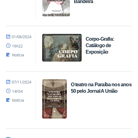
Bandeira
por
publicado
01/08/2024
Corpo-Grafia:
EDITORA
Catálogo de
16h22
CCTA
Exposição
Notícia
por
publicado
07/11/2024
O teatro na Paraíba nos anos
EDITORA
50 pelo Jornal A União
14h54
CCTA
Notícia