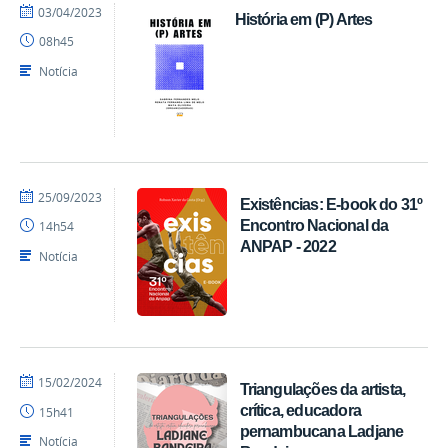
por
publicado
03/04/2023
História em (P) Artes
EDITORA
08h45
CCTA
Notícia
por
publicado
25/09/2023
Existências: E-book do 31º
EDITORA
Encontro Nacional da
14h54
CCTA
ANPAP - 2022
Notícia
por
publicado
15/02/2024
Triangulações da artista,
EDITORA
crítica, educadora
15h41
CCTA
pernambucana Ladjane
Notícia