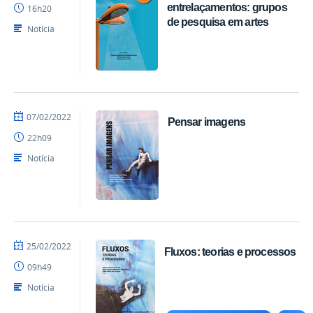
entrelaçamentos: grupos
16h20
CCTA
de pesquisa em artes
Notícia
por
publicado
07/02/2022
Pensar imagens
EDITORA
22h09
CCTA
Notícia
por
publicado
25/02/2022
Fluxos: teorias e processos
EDITORA
09h49
CCTA
Notícia