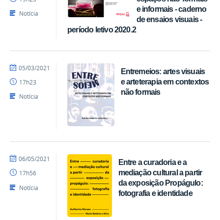
CCTA
e informais - caderno
Notícia
de ensaios visuais -
período letivo 2020.2
por
publicado
05/03/2021
Entremeios: artes visuais
EDITORA
e arteterapia em contextos
17h23
CCTA
não formais
Notícia
por
publicado
06/05/2021
Entre a curadoria e a
EDITORA
mediação cultural a partir
17h56
CCTA
da exposição Propágulo:
Notícia
fotografia e identidade