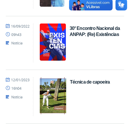
por
publicado
16/09/2022
30° Encontro Nacional da
EDITORA
ANPAP: (Re) Existências
09h43
CCTA
Notícia
por
publicado
12/01/2023
Técnica de capoeira
EDITORA
16h04
CCTA
Notícia