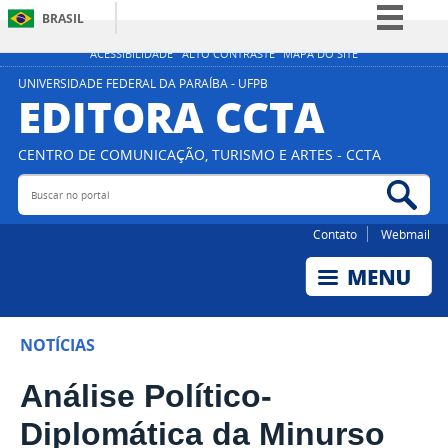
BRASIL
Simplifique!
ACESSIBILIDADE
ALTO CONTRASTE
MAPA DO SITE
Comunica BR
UNIVERSIDADE FEDERAL DA PARAÍBA - UFPB
EDITORA CCTA
Participe
Acesso à informação
CENTRO DE COMUNICAÇÃO, TURISMO E ARTES - CCTA
Legislação
Buscar no portal
Bus
Canais
Contato
Webmail
NOTÍCIAS
Análise Político-
Diplomática da Minurso