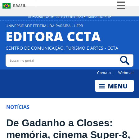
BRASIL
Simplifique!
ACESSIBILIDADE
ALTO CONTRASTE
MAPA DO SITE
Comunica BR
UNIVERSIDADE FEDERAL DA PARAÍBA - UFPB
EDITORA CCTA
Participe
Acesso à informação
CENTRO DE COMUNICAÇÃO, TURISMO E ARTES - CCTA
Legislação
Buscar no portal
Bus
Canais
Contato
Webmail
NOTÍCIAS
De Gadanho a Closes:
memória, cinema Super-8,