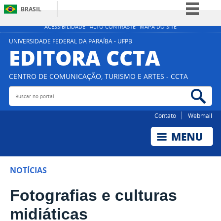
BRASIL
Simplifique!
ACESSIBILIDADE
ALTO CONTRASTE
MAPA DO SITE
Comunica BR
UNIVERSIDADE FEDERAL DA PARAÍBA - UFPB
EDITORA CCTA
Participe
Acesso à informação
CENTRO DE COMUNICAÇÃO, TURISMO E ARTES - CCTA
Legislação
Buscar no portal
Bus
Canais
Contato
Webmail
NOTÍCIAS
Fotografias e culturas
midiáticas