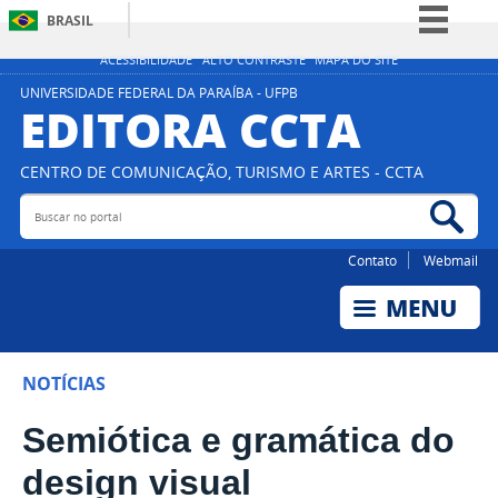
BRASIL
Simplifique!
ACESSIBILIDADE
ALTO CONTRASTE
MAPA DO SITE
Comunica BR
UNIVERSIDADE FEDERAL DA PARAÍBA - UFPB
EDITORA CCTA
Participe
Acesso à informação
CENTRO DE COMUNICAÇÃO, TURISMO E ARTES - CCTA
Legislação
Buscar no portal
Bus
Canais
Contato
Webmail
NOTÍCIAS
Semiótica e gramática do
design visual