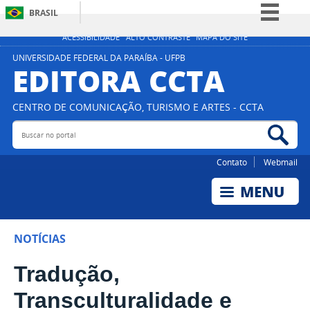
BRASIL
Simplifique!
ACESSIBILIDADE
ALTO CONTRASTE
MAPA DO SITE
Comunica BR
UNIVERSIDADE FEDERAL DA PARAÍBA - UFPB
EDITORA CCTA
Participe
Acesso à informação
CENTRO DE COMUNICAÇÃO, TURISMO E ARTES - CCTA
Legislação
Buscar no portal
Bus
Canais
Contato
Webmail
NOTÍCIAS
Tradução,
Transculturalidade e