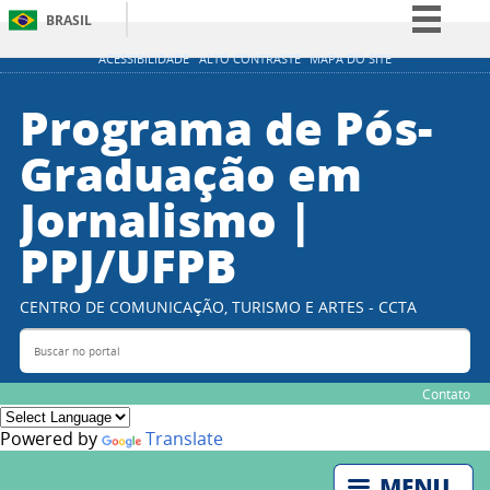
BRASIL
Simplifique!
ACESSIBILIDADE
ALTO CONTRASTE
MAPA DO SITE
Comunica BR
Programa de Pós-
Participe
Graduação em
Acesso à informação
Jornalismo |
Legislação
Canais
PPJ/UFPB
CENTRO DE COMUNICAÇÃO, TURISMO E ARTES - CCTA
Buscar no portal
Bus
Contato
Powered by
Translate