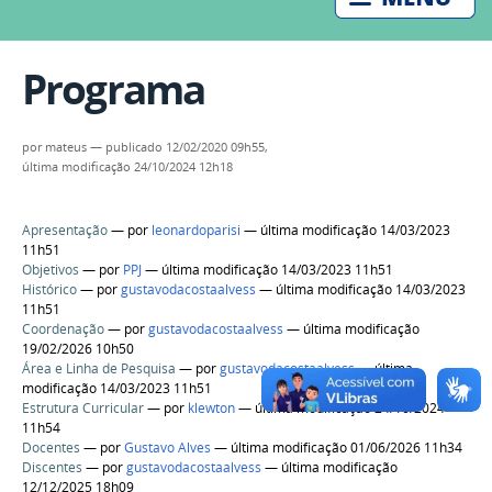
Programa
por
mateus
—
publicado
12/02/2020 09h55,
última modificação
24/10/2024 12h18
Apresentação
—
por
leonardoparisi
— última modificação 14/03/2023
11h51
Objetivos
—
por
PPJ
— última modificação 14/03/2023 11h51
Histórico
—
por
gustavodacostaalvess
— última modificação 14/03/2023
11h51
Coordenação
—
por
gustavodacostaalvess
— última modificação
19/02/2026 10h50
Área e Linha de Pesquisa
—
por
gustavodacostaalvess
— última
modificação 14/03/2023 11h51
Estrutura Curricular
—
por
klewton
— última modificação 24/10/2024
11h54
Docentes
—
por
Gustavo Alves
— última modificação 01/06/2026 11h34
Discentes
—
por
gustavodacostaalvess
— última modificação
12/12/2025 18h09