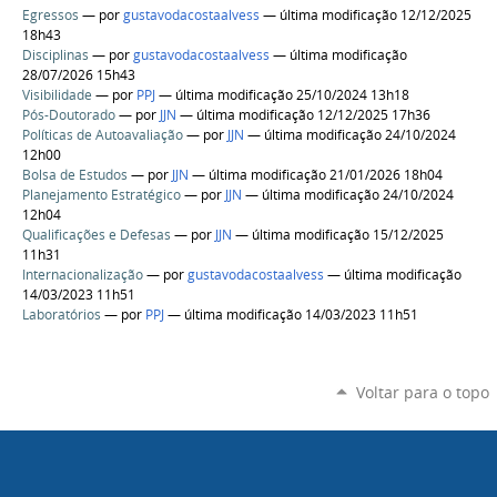
Egressos
—
por
gustavodacostaalvess
— última modificação 12/12/2025
18h43
Disciplinas
—
por
gustavodacostaalvess
— última modificação
28/07/2026 15h43
Visibilidade
—
por
PPJ
— última modificação 25/10/2024 13h18
Pós-Doutorado
—
por
JJN
— última modificação 12/12/2025 17h36
Políticas de Autoavaliação
—
por
JJN
— última modificação 24/10/2024
12h00
Bolsa de Estudos
—
por
JJN
— última modificação 21/01/2026 18h04
Planejamento Estratégico
—
por
JJN
— última modificação 24/10/2024
12h04
Qualificações e Defesas
—
por
JJN
— última modificação 15/12/2025
11h31
Internacionalização
—
por
gustavodacostaalvess
— última modificação
14/03/2023 11h51
Laboratórios
—
por
PPJ
— última modificação 14/03/2023 11h51
Voltar para o topo