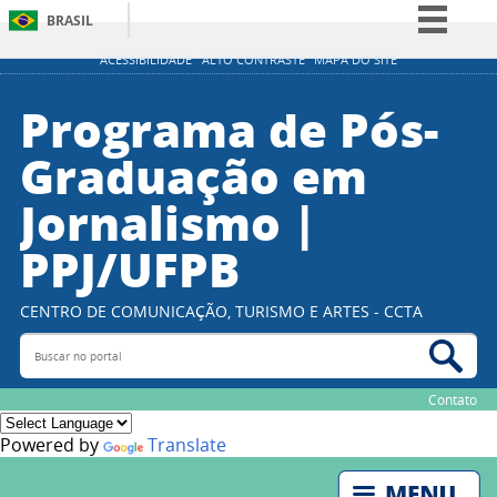
BRASIL
Simplifique!
ACESSIBILIDADE
ALTO CONTRASTE
MAPA DO SITE
Comunica BR
Programa de Pós-
Participe
Graduação em
Acesso à informação
Jornalismo |
Legislação
Canais
PPJ/UFPB
CENTRO DE COMUNICAÇÃO, TURISMO E ARTES - CCTA
Buscar no portal
Bus
Contato
Powered by
Translate