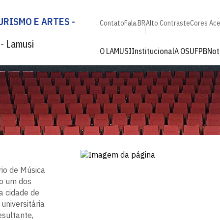
RISMO E ARTES -
Contato
Fala.BR
Alto Contraste
Cores Ace
 - Lamusi
O LAMUSI
Institucional
A OSUFPB
Not
io de Música
o um dos
a cidade de
universitária
esultante,