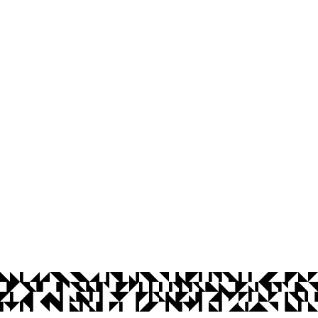
usi
íba
Ouvidoria
Acesso à Informação
CoMu
Acessibilidade
Dad