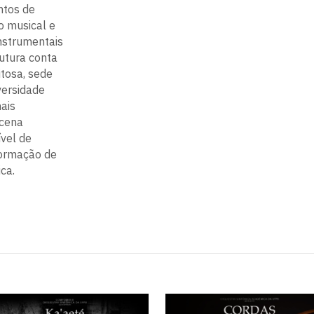
ntos de
o musical e
instrumentais
rutura conta
tosa, sede
versidade
ais
 cena
ível de
formação de
ca.