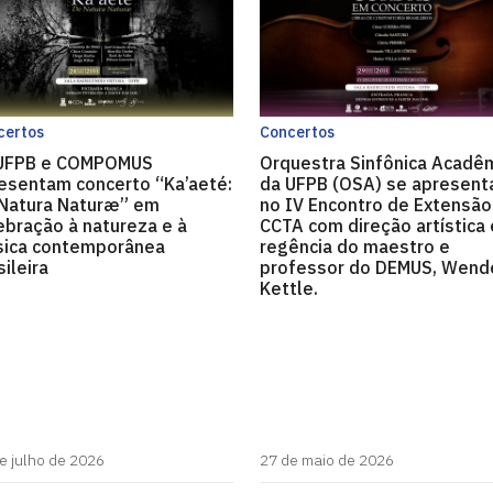
certos
Concertos
UFPB e COMPOMUS
Orquestra Sinfônica Acadê
esentam concerto “Ka’aeté:
da UFPB (OSA) se apresent
Natura Naturæ” em
no IV Encontro de Extensão
ebração à natureza e à
CCTA com direção artística 
ica contemporânea
regência do maestro e
sileira
professor do DEMUS, Wend
Kettle.
e julho de 2026
27 de maio de 2026