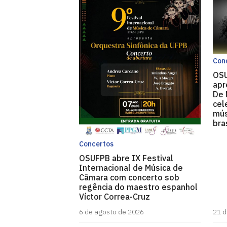
Con
OS
apr
De 
cel
mús
bra
Concertos
OSUFPB abre IX Festival
Internacional de Música de
Câmara com concerto sob
regência do maestro espanhol
Víctor Correa-Cruz
6 de agosto de 2026
21 d