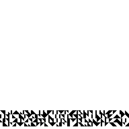
Laboratório de Música Aplicada - Lam
Cidade Universitária, João Pessoa - Para
CEP: 58.051-900
Telefone: +55 (83) 3216-7200
© 2026 Universidade Federal da Paraíba.