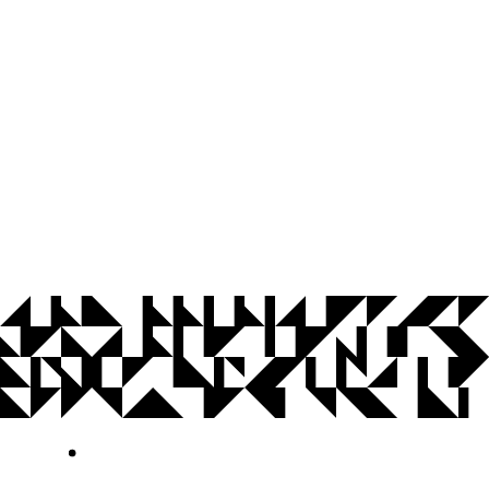
© 2026 Universidade Federal da Paraíba.
Ouvidoria
Acesso à Informação
CoMu
Acessibilidade
Dados Abertos UFPB
Privacidade e Proteção de Dados
Acesso à
Informação