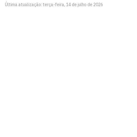
Última atualização: terça-feira, 14 de julho de 2026
Laboratório de Música Aplicada - Lamusi
Cidade Universitária, João Pessoa - Paraíba
CEP: 58.051-900
Telefone: +55 (83) 3216-7200