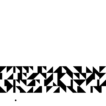
© 2026 Universidade Federal da Paraíba.
Ouvidoria
Acesso à Informação
CoMu
Acessibilidade
Dados Abertos UFPB
Privacidade e Proteção de Dados
Acesso à
Informação