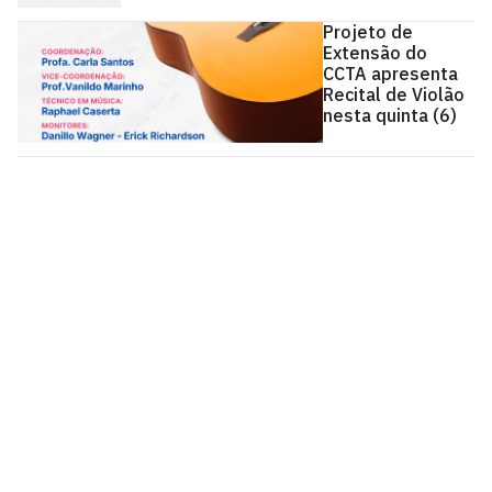
Projeto de
Extensão do
CCTA apresenta
Recital de Violão
nesta quinta (6)
Centro de Comunicação, Turismo e Artes - CCTA
Cidade Universitária, João Pessoa - Paraíba
CEP: 58.051-900
Telefone: +55 (83) 3216-7866
Contato