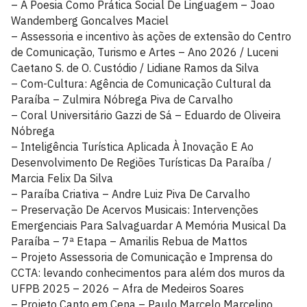
– A Poesia Como Prática Social De Linguagem – Joao
Wandemberg Goncalves Maciel
– Assessoria e incentivo às ações de extensão do Centro
de Comunicação, Turismo e Artes – Ano 2026 / Luceni
Caetano S. de O. Custódio / Lidiane Ramos da Silva
– Com-Cultura: Agência de Comunicação Cultural da
Paraíba – Zulmira Nóbrega Piva de Carvalho
– Coral Universitário Gazzi de Sá – Eduardo de Oliveira
Nóbrega
– Inteligência Turística Aplicada À Inovação E Ao
Desenvolvimento De Regiões Turísticas Da Paraíba /
Marcia Felix Da Silva
– Paraíba Criativa – Andre Luiz Piva De Carvalho
– Preservação De Acervos Musicais: Intervenções
Emergenciais Para Salvaguardar A Memória Musical Da
Paraíba – 7ª Etapa – Amarilis Rebua de Mattos
– Projeto Assessoria de Comunicação e Imprensa do
CCTA: levando conhecimentos para além dos muros da
UFPB 2025 – 2026 – Afra de Medeiros Soares
– Projeto Canto em Cena – Paulo Marcelo Marcelino