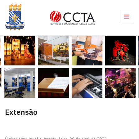
Extensão