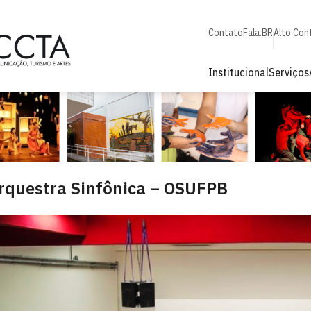
Contato
Fala.BR
Alto Con
Institucional
Serviços
rquestra Sinfônica – OSUFPB