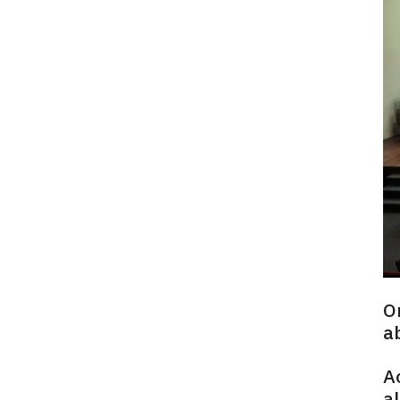
O
a
A
a