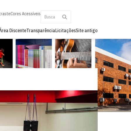
traste
Cores Acessíveis
Área Discente
Transparência
Licitações
Site antigo