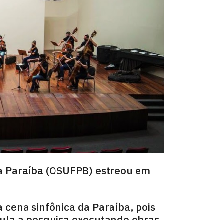
da Paraíba (OSUFPB) estreou em
 cena sinfônica da Paraíba, pois
mula a pesquisa executando obras