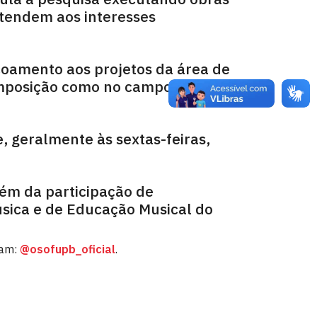
atendem aos interesses
coamento aos projetos da área de
omposição como no campo da
 geralmente às sextas-feiras,
ém da participação de
sica e de Educação Musical do
ram:
@osofupb_oficial
.