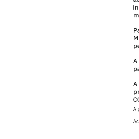
i
m
P
M
p
A
p
A
p
C
A 
Ac