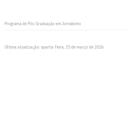
Programa de Pós-Graduação em Jornalismo
Última atualização: quarta-feira, 25 de março de 2026
Centro de Comunicação, Turismo e Artes - CCTA
Cidade Universitária, João Pessoa - Paraíba
CEP: 58.051-900
Telefone: +55 (83) 3216-7866
Contato