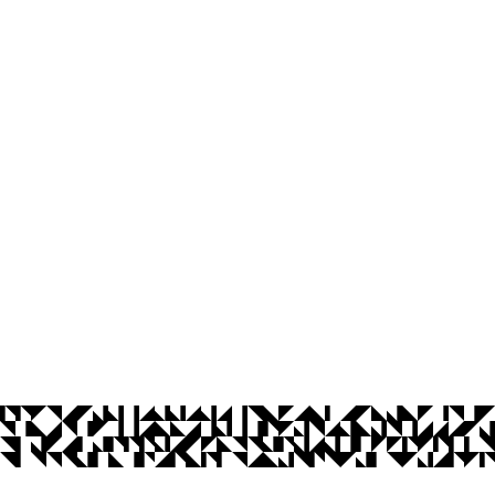
Centro de Comunicação, Turismo e Ar
Cidade Universitária, João Pessoa - Para
CEP: 58.051-900
Telefone: +55 (83) 3216-7866
Contato
© 2026 Universidade Federal da Paraíba.