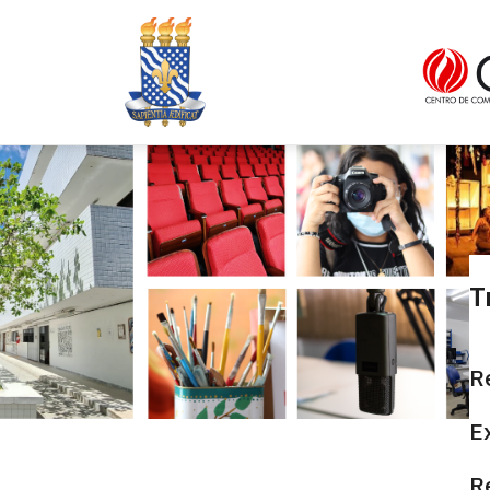
T
R
E
R