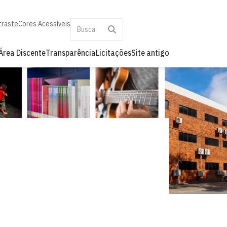
traste
Cores Acessíveis
Área Discente
Transparência
Licitações
Site antigo