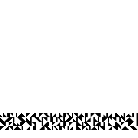
tes - CCTA
íba
Ouvidoria
Acesso à Informação
CoMu
Acessibilidade
Dad