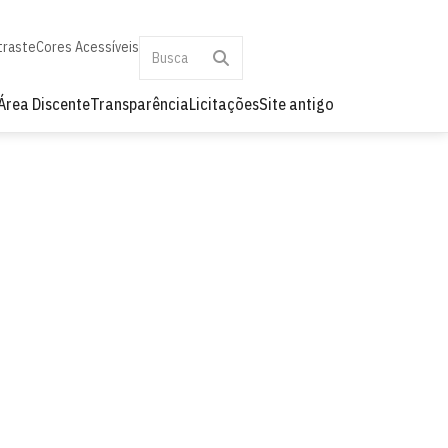
traste
Cores Acessíveis
Área Discente
Transparência
Licitações
Site antigo