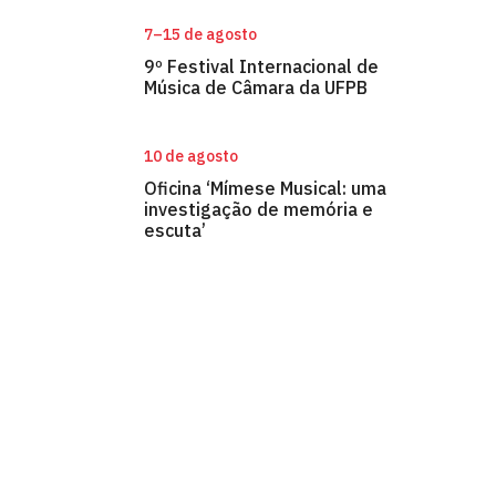
7–15 de agosto
9º Festival Internacional de
Música de Câmara da UFPB
10 de agosto
Oficina ‘Mímese Musical: uma
investigação de memória e
escuta’
Centro de Comunicação, Turismo e Ar
Cidade Universitária, João Pessoa - Para
CEP: 58.051-900