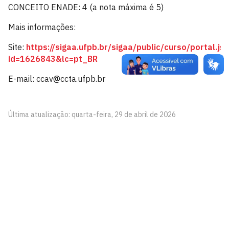
CONCEITO ENADE: 4 (a nota máxima é 5)
Mais informações:
Site:
https://sigaa.ufpb.br/sigaa/public/curso/portal.jsf
id=1626843&lc=pt_BR
E-mail: ccav@ccta.ufpb.br
Última atualização: quarta-feira, 29 de abril de 2026
Centro de Comunicação, Turismo e Artes - CCTA
Cidade Universitária, João Pessoa - Paraíba
CEP: 58.051-900
Telefone: +55 (83) 3216-7866