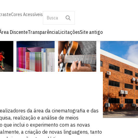
traste
Cores Acessíveis
Área Discente
Transparência
Licitações
Site antigo
realizadores da área da cinematografia e das
uisa, realização e análise de meios
o que inclui o experimento com as novas
almente, a criação de novas linguagens, tanto