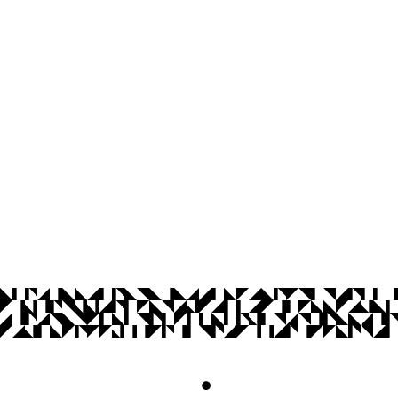
Centro de Comunicação, Turismo e Ar
Cidade Universitária, João Pessoa - Para
CEP: 58.051-900
Telefone: +55 (83) 3216-7866
Contato
© 2026 Universidade Federal da Paraíba.
Acesso à