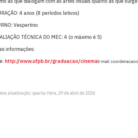
mo as que dialogam com as artes visuais quanto as que surge
RAÇÃO: 4 anos (8 períodos letivos)
RNO: Vespertino
ALIAÇÃO TÉCNICA DO MEC: 4 (o máximo é 5)
is informações:
te:
http://www.ufpb.br/graduacao/cinema
E-mail: coordenacaoc
ima atualização: quarta-feira, 29 de abril de 2026