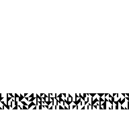
tes - CCTA
íba
Ouvidoria
Acesso à Informação
CoMu
Acessibilidade
Dad