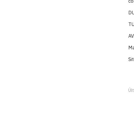
co
DU
TU
AV
Ma
Si
Últ