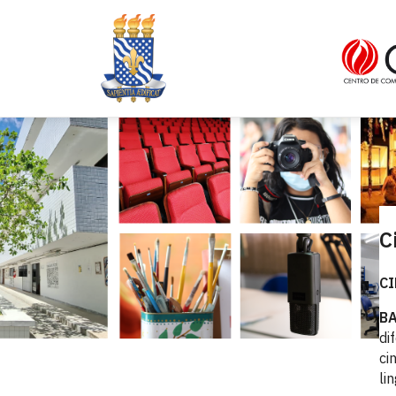
C
CI
B
di
ci
li