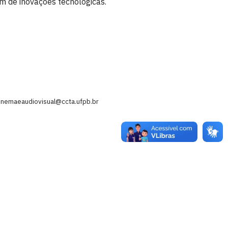
m de inovações tecnológicas.
inemaeaudiovisual@ccta.ufpb.br