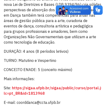
nova Lei de Diretrizes e Bases (LDB 9394/96) cria sólidas
perspectivas de absorção dos formandos. O Licenciado
em Dança também terá competências para atuar nas
áreas de gestão pública para a arte, curadoria de
eventos de dança, consultoria artística e pedagógica
para grupos profissionais e amadores, bem como
Organizações Não Governamentais que utilizam a arte
como tecnologia de educação.
DURAÇÃO: 4 anos (8 períodos letivos)
TURNO: Matutino e Vespertino
CONCEITO ENADE: 5 (conceito máximo)
Mais informações:
Site:
https://sigaa.ufpb.br/sigaa/public/curso/portal.jsf
lc=pt_BR&id=1813968
E-mail: coorddanca@ccta.ufpb.br