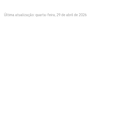
Última atualização: quarta-feira, 29 de abril de 2026
Centro de Comunicação, Turismo e Artes - CCTA
Cidade Universitária, João Pessoa - Paraíba
CEP: 58.051-900
Telefone: +55 (83) 3216-7866
Contato