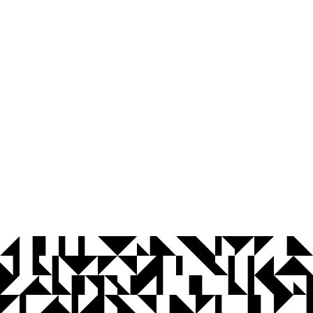
© 2026 Universidade Federal da Paraíba.
Ouvidoria
Acesso à Informação
CoMu
Acessibilidade
Dados Abertos UFPB
Privacidade e Proteção de Dados