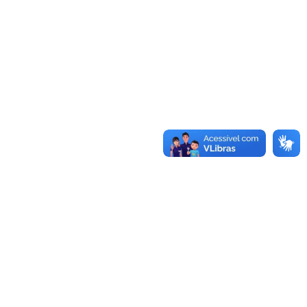
Centro de Comunicação, Turismo e Artes - CCTA
Cidade Universitária, João Pessoa - Paraíba
CEP: 58.051-900
Telefone: +55 (83) 3216-7866
Contato