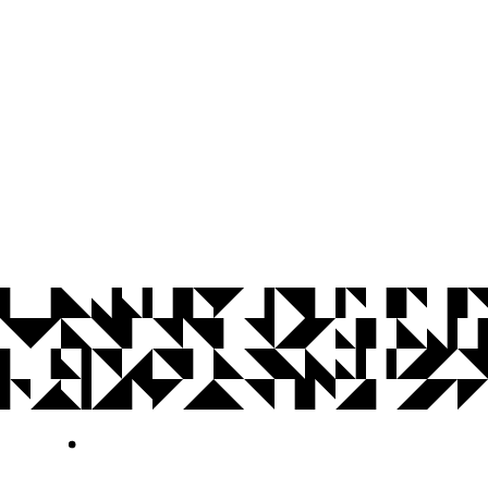
© 2026 Universidade Federal da Paraíba.
Ouvidoria
Acesso à Informação
CoMu
Acessibilidade
Dados Abertos UFPB
Privacidade e Proteção de Dados
Acesso à
Informação