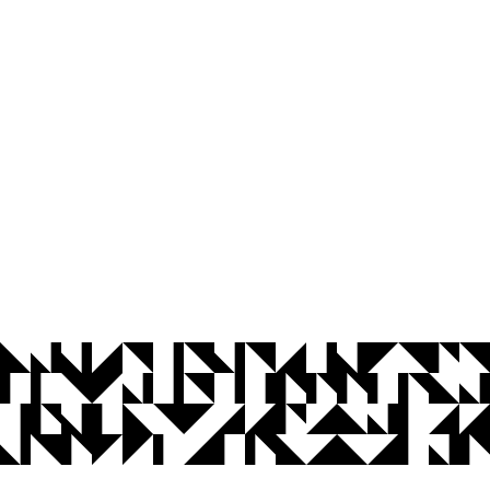
© 2026 Universidade Federal da Paraíba.
Ouvidoria
Acesso à Informação
CoMu
Acessibilidade
Dados Abertos UFPB
Privacidade e Proteção de Dados