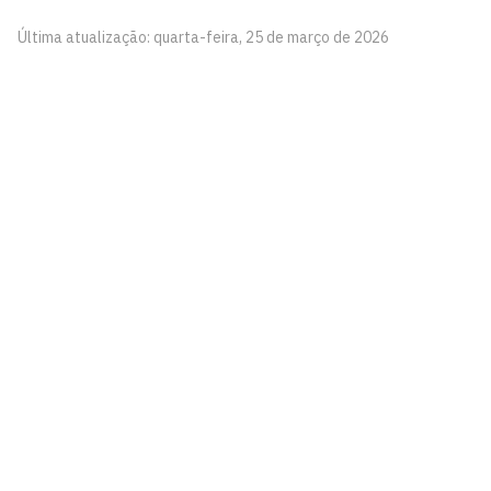
Última atualização: quarta-feira, 25 de março de 2026
Centro de Comunicação, Turismo e Artes - CCTA
Cidade Universitária, João Pessoa - Paraíba
CEP: 58.051-900
Telefone: +55 (83) 3216-7866
Contato