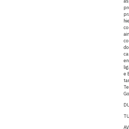
as
pr
pr
hi
co
ai
co
do
ca
en
li
e 
ta
Te
Go
DU
TU
AV