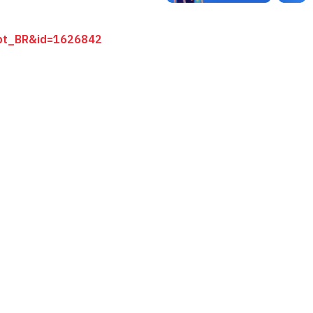
c=pt_BR&id=1626842