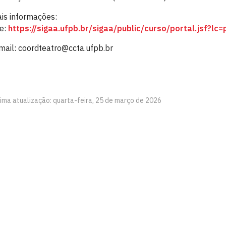
is informações:
te:
https://sigaa.ufpb.br/sigaa/public/curso/portal.jsf?l
mail: coordteatro@ccta.ufpb.br
tima atualização: quarta-feira, 25 de março de 2026
tes - CCTA
íba