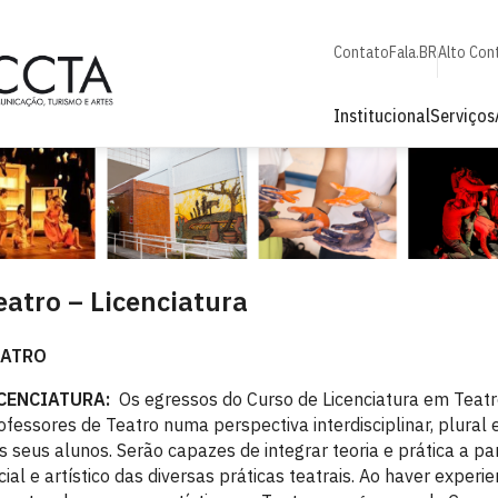
Contato
Fala.BR
Alto Con
Institucional
Serviços
eatro – Licenciatura
EATRO
CENCIATURA:
Os egressos do Curso de Licenciatura em Teat
ofessores de Teatro numa perspectiva interdisciplinar, plural e
s seus alunos. Serão capazes de integrar teoria e prática a par
cial e artístico das diversas práticas teatrais. Ao haver experi