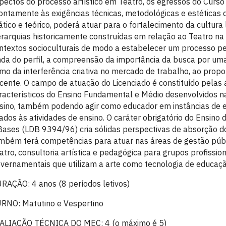
pectos do processo artístico em Teatro, os egressos do Curso
ontamente às exigências técnicas, metodológicas e estéticas 
ático e teórico, poderá atuar para o fortalecimento da cultura
erarquias historicamente construídas em relação ao Teatro na
ntextos socioculturais de modo a estabelecer um processo ped
nda do perfil, a compreensão da importância da busca por um
mo da interferência criativa no mercado de trabalho, ao propo
cente. O campo de atuação do Licenciado é constituído pelas a
racterísticos do Ensino Fundamental e Médio desenvolvidos na
sino, também podendo agir como educador em instâncias de en
gados às atividades de ensino. O caráter obrigatório do Ensino d
Bases (LDB 9394/96) cria sólidas perspectivas de absorção d
mbém terá competências para atuar nas áreas de gestão públi
atro, consultoria artística e pedagógica para grupos profiss
vernamentais que utilizam a arte como tecnologia de educaçã
RAÇÃO: 4 anos (8 períodos letivos)
RNO: Matutino e Vespertino
ALIAÇÃO TÉCNICA DO MEC: 4 (o máximo é 5)