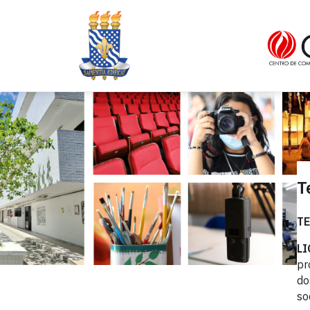
T
T
LI
pr
do
so