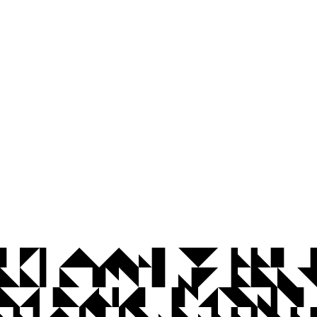
© 2026 Universidade Federal da Paraíba.
Ouvidoria
Acesso à Informação
CoMu
Acessibilidade
Dados Abertos UFPB
Privacidade e Proteção de Dados