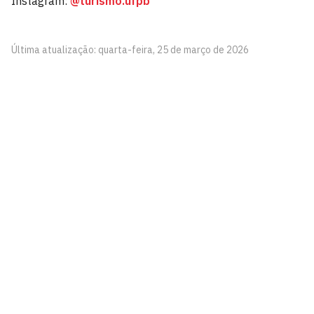
Instagram:
@turismo.ufpb
Última atualização: quarta-feira, 25 de março de 2026
Centro de Comunicação, Turismo e Artes - CCTA
Cidade Universitária, João Pessoa - Paraíba
CEP: 58.051-900
Telefone: +55 (83) 3216-7866
Contato